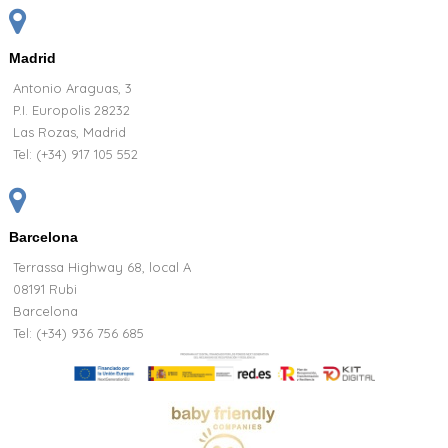
Cesta nascita Bebè Hugo Boss Serenity Blu
Marino
170,35 €