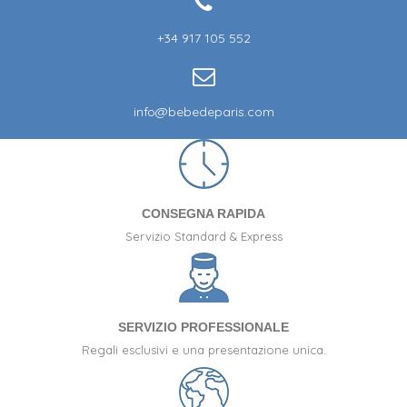
Cesta Bebè Classica Essenziale
PERSONALIZZABILE
122,96 €