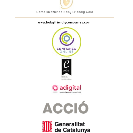
Cesta nascita Bebè Hugo Boss Serenity Stripes
170,35 €