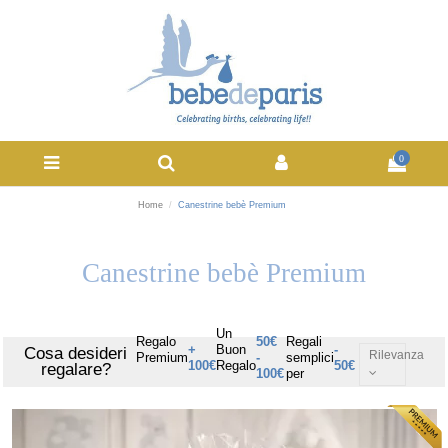
0
Home
Canestrine bebè Premium
Canestrine bebè Premium
Un
Regalo
50€
Regali
+
Buon
-
Cosa desideri
Rilevanza
Premium
-
semplici
100€
Regalo
50€
regalare?
100€
per