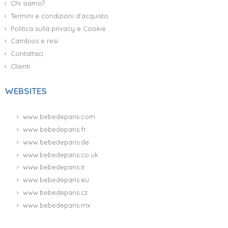
Cesta Bebè Il Mio Bavaglino Ricamato
PERSONALIZZABILE
118,92 €