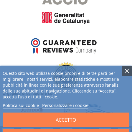
Questo sito web utilizza cookie propri e di terze parti per
migliorare i nostri servizi, elaborare statistiche e mostrarle
pubblicità in linea con le sue preferenze attraverso l’analisi
delle sue abitudini di navigazione. Cliccando su “Accetta”,
Orgogliosi di collaborare con:
accetta l’uso di tutti i cookie.
Politica sui cookie
Personalizzare i cookie
ACCETTO