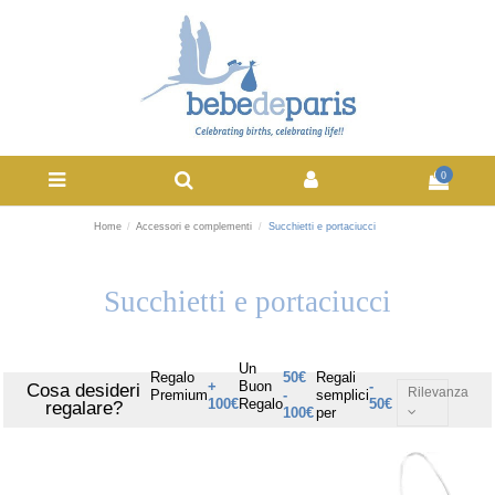
0
Home
Accessori e complementi
Succhietti e portaciucci
Succhietti e portaciucci
Un
Regalo
50€
Regali
+
Buon
-
Cosa desideri
Rilevanza
Premium
-
semplici
100€
Regalo
50€
regalare?
100€
per