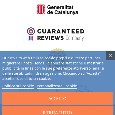
Questo sito web utilizza cookie propri e di terze parti per
migliorare i nostri servizi, elaborare statistiche e mostrarle
pubblicità in linea con le sue preferenze attraverso l’analisi
delle sue abitudini di navigazione. Cliccando su “Accetta”,
Orgogliosi di collaborare con:
accetta l’uso di tutti i cookie.
Politica sui cookie
Personalizzare i cookie
ACCETTO
RIFIUTA TUTTO