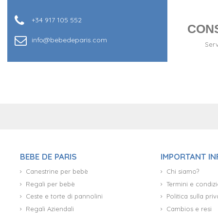
+34 917 105 552
CON
info@bebedeparis.com
Serv
+34 917 105 552
BEBE DE PARIS
IMPORTANT I
Canestrine per bebè
Chi siamo?
Regali per bebè
Termini e condizi
Ceste e torte di pannolini
Politica sulla pr
Regali Aziendali
Cambios e resi