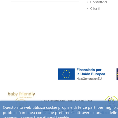
(1 rating)
Contattaci
Clienti
Siamo un'azienda Baby Friendly Gold
Questo sito web utilizza cookie propri e di terze parti per migliora
www.babyfriendlycompanies.com
pubblicità in linea con le sue preferenze attraverso l’analisi dell
“Accetta”, accetta l’uso di tutti i cookie.