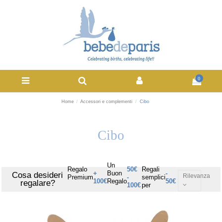
0
Home
Accessori e complementi
Cibo
Cibo
Un
Regalo
50€
Regali
+
Buon
-
Cosa desideri
Rilevanza
Premium
-
semplici
100€
Regalo
50€
regalare?
100€
per