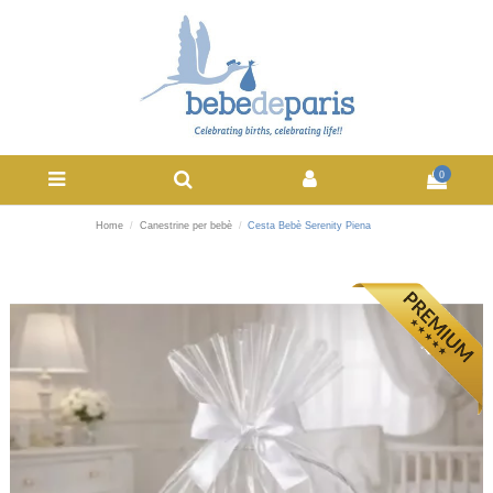
0
Home
Canestrine per bebè
Cesta Bebè Serenity Piena