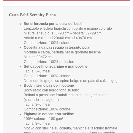
Cesta Bebè Serenity Piena
Set di lenzuola per la culla del bebè
Lenzuolo e federa bianchi con bordo e ricamo colorato
Misure lenzuolo: 153×98 cm – federa: 59×29 cm
Adatto a culle da 120×60 cm o 140×70 cm
Composizione: 100% cotone
Copertina da passeggio in tessuto polar
Morbida e calda, perfetta per le giornate fresche
Misure: 98×72 cm
Composizione: 100% poliestere
Set cappellino, scarpine e manopoline
Taglia: 3–6 mesi
Composizione: 100% cotone
Nel modello grigio: scarpine beige e un paio di calzini grigi
Body interno basico in cotone
Body liscio con bordo tono su tono
Bottoni a pressione frontali e maniche lunghe o corte
(secondo la stagione)
Taglia: 3–6 mesi
Composizione: 100% cotone
Pigiama in cotone con stelline
100% cotone – 180 g/m²
Taglia: 3–6 mesi
Motivo con stelline su colletto, maniche e taschino frontale
Apertura posteriore con bottoni automatici per un cambio