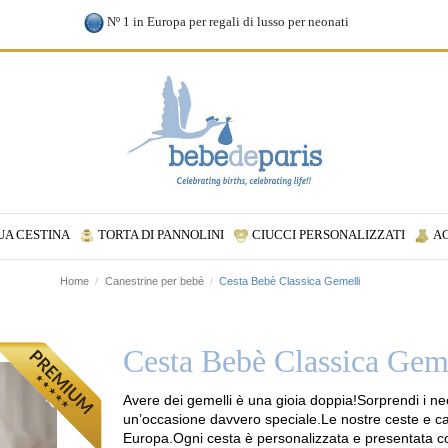
Nº 1 in Europa per regali di lusso per neonati
UA CESTINA
TORTA DI PANNOLINI
CIUCCI PERSONALIZZATI
A
Home
Canestrine per bebè
Cesta Bebè Classica Gemelli
Cesta Bebè Classica Gem
Avere dei gemelli è una gioia doppia!Sorprendi i ne
un’occasione davvero speciale.Le nostre ceste e can
Europa.Ogni cesta è personalizzata e presentata co