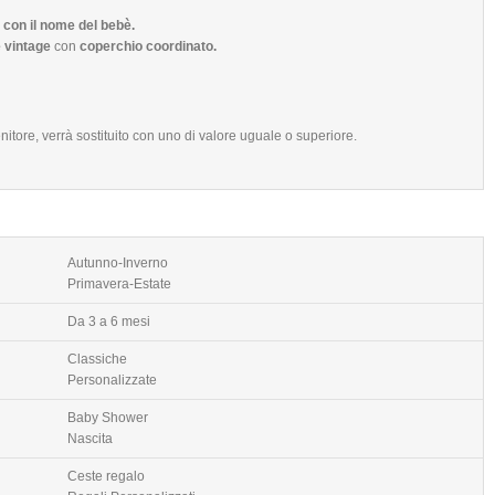
con il nome del bebè.
 vintage
con
coperchio coordinato.
nitore, verrà sostituito con uno di valore uguale o superiore.
Autunno-Inverno
Primavera-Estate
Da 3 a 6 mesi
Classiche
Personalizzate
Baby Shower
Nascita
Ceste regalo