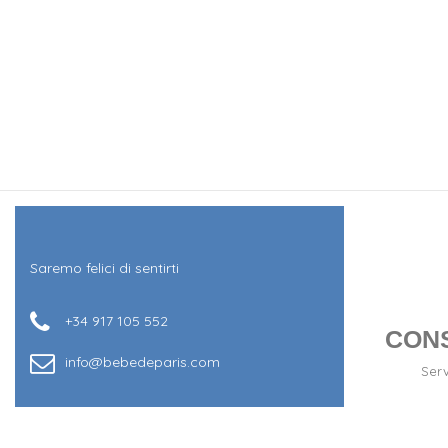
Saremo felici di sentirti
+34 917 105 552
CON
info@bebedeparis.com
Serv
+34 917 105 552