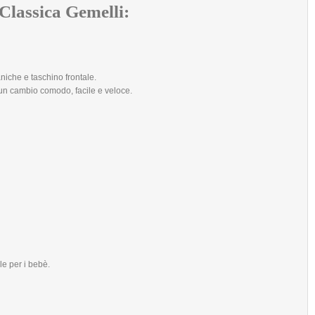
Classica Gemelli:
aniche e taschino frontale.
 un cambio comodo, facile e veloce.
e per i bebè.