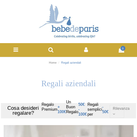
0
Home
Regali aziendali
Regali aziendali
Un
Regalo
50€
Regali
+
Buon
-
Cosa desideri
Rilevanza
Premium
-
semplici
100€
Regalo
50€
regalare?
100€
per