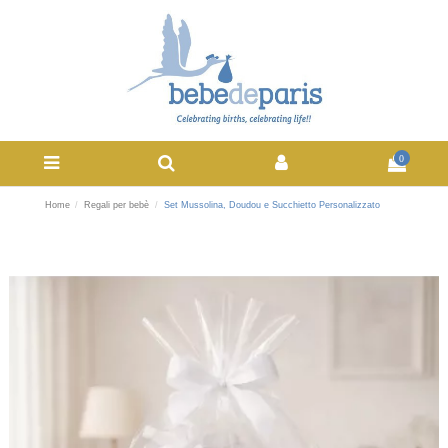
0
Home
Regali per bebè
Set Mussolina, Doudou e Succhietto Personalizzato