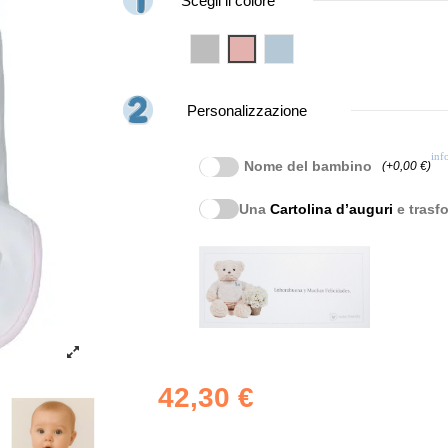
Scegli il colore
Grigio
Rosa
Blu
Personalizzazione
inf
Nome del bambino
(+0,00 €)
Una
Cartolina d’auguri
e trasfo
42,30 €