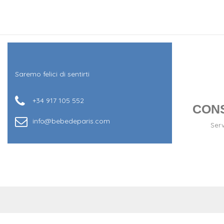
Saremo felici di sentirti
+34 917 105 552
CON
info@bebedeparis.com
Serv
+34 917 105 552