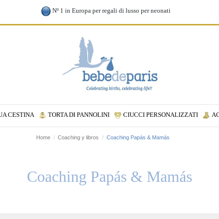
Nº 1 in Europa per regali di lusso per neonati
UA CESTINA
TORTA DI PANNOLINI
CIUCCI PERSONALIZZATI
A
Home
Coaching y libros
Coaching Papás & Mamás
Coaching Papás & Mamás