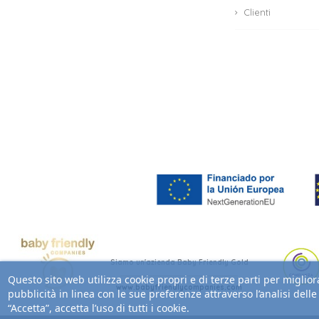
Clienti
Siamo un'azienda Baby Friendly Gold
Questo sito web utilizza cookie propri e di terze parti per migliora
www.babyfriendlycompanies.com
pubblicità in linea con le sue preferenze attraverso l’analisi dell
“Accetta”, accetta l’uso di tutti i cookie.