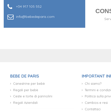
+34 917 105 552
CON
info@bebedeparis.com
Serv
+34 917 105 552
BEBE DE PARIS
IMPORTANT I
Canestrine per bebè
Chi siamo?
Regali per bebè
Termini e condizi
Ceste e torte di pannolini
Politica sulla pr
Regali Aziendali
Cambios e resi
Contattaci