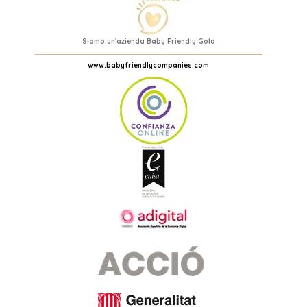
Siamo un'azienda Baby Friendly Gold
www.babyfriendlycompanies.com