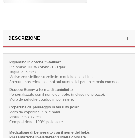
DESCRIZIONE
Pigiamino in cotone “Stelline”
Pigiamino 100% cotone (180 g/m²).
Taglia: 3–6 mesi.
Motivo con stelline su colletto, maniche e taschino.
Apertura posteriore con bottoni automatici per un cambio comodo.
Doudou Bunny a forma di coniglietto
Personalizzato con il nome del bebè (incluso nel prezzo).
Morbido peluche doudou in poliestere.
Copertina da passeggio in tessuto polar
Morbida copertina in pile polar.
Misure: 98 x 72 cm.
Composizione: 100% poliestere.
Medaglione di benvenuto con il nome del bebè.
Presentazione in elegante valigetta colorata.