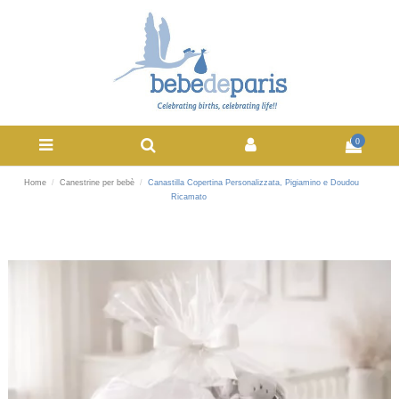
0
Home
Canestrine per bebè
Canastilla Copertina Personalizzata, Pigiamino e Doudou
Ricamato