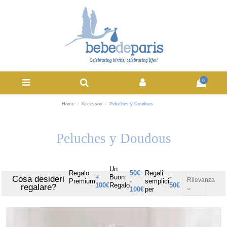
0
Home
Accessori
Peluches y Doudous
Peluches y Doudous
Un
Regalo
50€
Regali
+
Buon
-
Cosa desideri
Rilevanza
Premium
-
semplici
100€
Regalo
50€
regalare?
100€
per